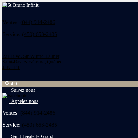
Ventes:
(844) 914-2486
Service:
(450) 653-2485
221 Blvd. Sir-Wilfrid-Laurier
Saint-Basile-le-Grand
,
Québec
J3N 1E1
4.9
Suivez-nous
Appelez-nous
Ventes:
(844) 914-2486
Service:
(450) 653-2485
Saint-Basile-le-Grand