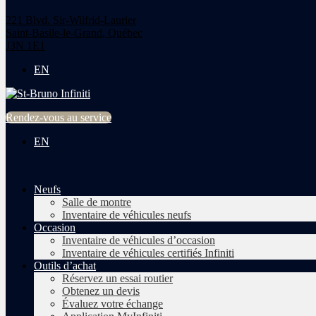
221 Blvd. Sir-Wilfrid-Laurier
Saint-Basile-le-Grand
,
Québec
J3N 1E1
EN
Rendez-vous au service
EN
Neufs
Salle de montre
Inventaire de véhicules neufs
Occasion
Inventaire de véhicules d’occasion
Inventaire de véhicules certifiés Infiniti
Outils d’achat
Réservez un essai routier
Obtenez un devis
Évaluez votre échange