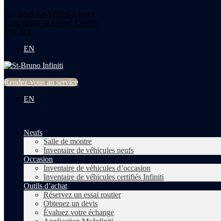
221 Blvd. Sir-Wilfrid-Laurier
Saint-Basile-le-Grand
,
Québec
J3N 1E1
EN
Rendez-vous au service
EN
Neufs
Salle de montre
Inventaire de véhicules neufs
Occasion
Inventaire de véhicules d’occasion
Inventaire de véhicules certifiés Infiniti
Outils d’achat
Réservez un essai routier
Obtenez un devis
Évaluez votre échange