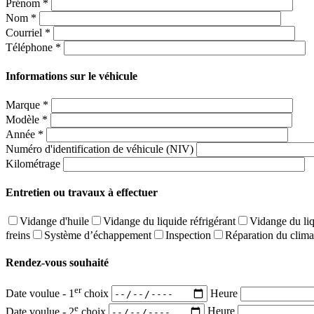
Prénom
*
Nom
*
Courriel
*
Téléphone
*
Informations sur le véhicule
Marque
*
Modèle
*
Année
*
Numéro d'identification de véhicule (NIV)
Kilométrage
Entretien ou travaux à effectuer
Vidange d'huile
Vidange du liquide réfrigérant
Vidange du liq
freins
Système d’échappement
Inspection
Réparation du clima
Rendez-vous souhaité
er
Date voulue - 1
choix
Heure
e
Date voulue - 2
choix
Heure