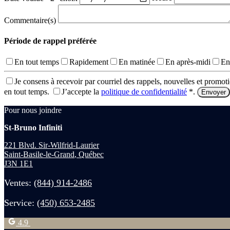
Commentaire(s)
Période de rappel préférée
En tout temps
Rapidement
En matinée
En après-midi
En
Je consens à recevoir par courriel des rappels, nouvelles et promo
en tout temps.
J’accepte la
politique de confidentialité
*
.
Pour nous joindre
St-Bruno Infiniti
221 Blvd. Sir-Wilfrid-Laurier
Saint-Basile-le-Grand
,
Québec
J3N 1E1
Ventes:
(844) 914-2486
Service:
(450) 653-2485
4.9