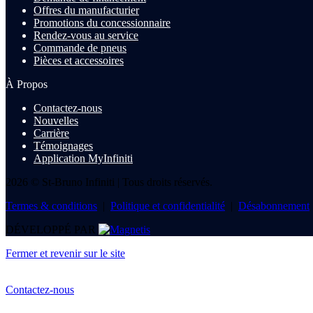
Offres du manufacturier
Promotions du concessionnaire
Rendez-vous au service
Commande de pneus
Pièces et accessoires
À Propos
Contactez-nous
Nouvelles
Carrière
Témoignages
Application MyInfiniti
2026 © St-Bruno Infiniti
| Tous droits réservés.
Termes & conditions
|
Politique et confidentialité
|
Désabonnement
DÉVELOPPÉ PAR
Fermer et revenir sur le site
Contactez-nous