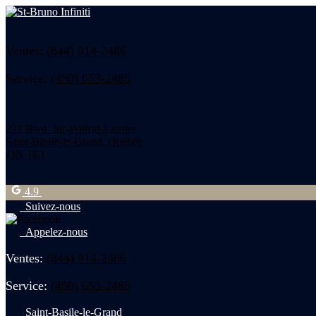
Ventes:
(844) 914-2486
Service:
(450) 653-2485
221 Blvd. Sir-Wilfrid-Laurier
Saint-Basile-le-Grand
,
Québec
J3N 1E1
4.9
Suivez-nous
Appelez-nous
Ventes:
(844) 914-2486
Service:
(450) 653-2485
Saint-Basile-le-Grand