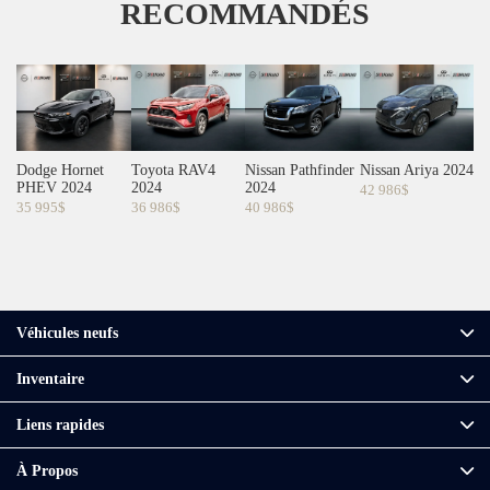
RECOMMANDÉS
Dodge Hornet
Toyota RAV4
Nissan Pathfinder
Nissan Ariya 2024
PHEV 2024
2024
2024
42 986
$
35 995
$
36 986
$
40 986
$
Véhicules neufs
Inventaire
Liens rapides
À Propos