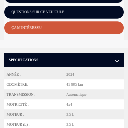
QUESTIONS SUR CE VÉHICULE
ÇA M'INTÉRESSE!
SPÉCIFICATIONS
ANNÉE :
2024
ODOMÈTRE:
45 895 km
TRANSMISSION :
Automatique
MOTRICITÉ :
4x4
MOTEUR :
3.5 L
MOTEUR (L) :
3.5 L