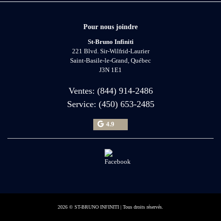
Pour nous joindre
St-Bruno Infiniti
221 Blvd. Sir-Wilfrid-Laurier
Saint-Basile-le-Grand
,
Québec
J3N 1E1
Ventes:
(844) 914-2486
Service:
(450) 653-2485
4.9
2026 © ST-BRUNO INFINITI
| Tous droits réservés.