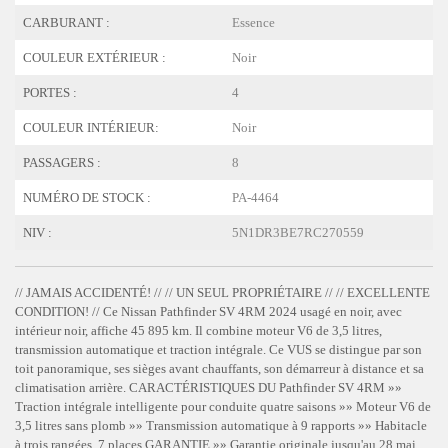
CARBURANT :
Essence
COULEUR EXTÉRIEUR :
Noir
PORTES :
4
COULEUR INTÉRIEUR:
Noir
PASSAGERS :
8
NUMÉRO DE STOCK :
PA-4464
NIV :
5N1DR3BE7RC270559
// JAMAIS ACCIDENTÉ! // // UN SEUL PROPRIÉTAIRE // // EXCELLENTE
CONDITION! // Ce Nissan Pathfinder SV 4RM 2024 usagé en noir, avec
intérieur noir, affiche 45 895 km. Il combine moteur V6 de 3,5 litres,
transmission automatique et traction intégrale. Ce VUS se distingue par son
toit panoramique, ses sièges avant chauffants, son démarreur à distance et sa
climatisation arrière. CARACTÉRISTIQUES DU Pathfinder SV 4RM »»
Traction intégrale intelligente pour conduite quatre saisons »» Moteur V6 de
3,5 litres sans plomb »» Transmission automatique à 9 rapports »» Habitacle
à trois rangées, 7 places GARANTIE »» Garantie originale jusqu'au 28 mai