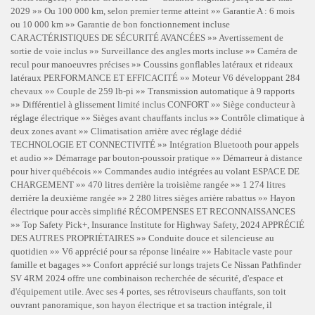
2029 »» Ou 100 000 km, selon premier terme atteint »» Garantie A : 6 mois
ou 10 000 km »» Garantie de bon fonctionnement incluse
CARACTÉRISTIQUES DE SÉCURITÉ AVANCÉES »» Avertissement de
sortie de voie inclus »» Surveillance des angles morts incluse »» Caméra de
recul pour manoeuvres précises »» Coussins gonflables latéraux et rideaux
latéraux PERFORMANCE ET EFFICACITÉ »» Moteur V6 développant 284
chevaux »» Couple de 259 lb-pi »» Transmission automatique à 9 rapports
»» Différentiel à glissement limité inclus CONFORT »» Siège conducteur à
réglage électrique »» Sièges avant chauffants inclus »» Contrôle climatique à
deux zones avant »» Climatisation arrière avec réglage dédié
TECHNOLOGIE ET CONNECTIVITÉ »» Intégration Bluetooth pour appels
et audio »» Démarrage par bouton-poussoir pratique »» Démarreur à distance
pour hiver québécois »» Commandes audio intégrées au volant ESPACE DE
CHARGEMENT »» 470 litres derrière la troisième rangée »» 1 274 litres
derrière la deuxième rangée »» 2 280 litres sièges arrière rabattus »» Hayon
électrique pour accès simplifié RÉCOMPENSES ET RECONNAISSANCES
»» Top Safety Pick+, Insurance Institute for Highway Safety, 2024 APPRÉCIÉ
DES AUTRES PROPRIÉTAIRES »» Conduite douce et silencieuse au
quotidien »» V6 apprécié pour sa réponse linéaire »» Habitacle vaste pour
famille et bagages »» Confort apprécié sur longs trajets Ce Nissan Pathfinder
SV 4RM 2024 offre une combinaison recherchée de sécurité, d'espace et
d'équipement utile. Avec ses 4 portes, ses rétroviseurs chauffants, son toit
ouvrant panoramique, son hayon électrique et sa traction intégrale, il