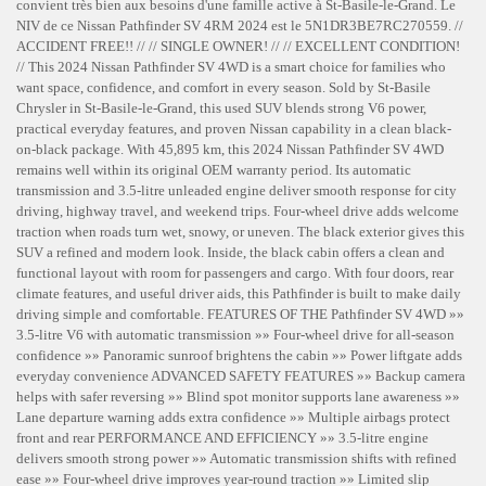
convient très bien aux besoins d'une famille active à St-Basile-le-Grand. Le
NIV de ce Nissan Pathfinder SV 4RM 2024 est le 5N1DR3BE7RC270559. //
ACCIDENT FREE!! // // SINGLE OWNER! // // EXCELLENT CONDITION!
// This 2024 Nissan Pathfinder SV 4WD is a smart choice for families who
want space, confidence, and comfort in every season. Sold by St-Basile
Chrysler in St-Basile-le-Grand, this used SUV blends strong V6 power,
practical everyday features, and proven Nissan capability in a clean black-
on-black package. With 45,895 km, this 2024 Nissan Pathfinder SV 4WD
remains well within its original OEM warranty period. Its automatic
transmission and 3.5-litre unleaded engine deliver smooth response for city
driving, highway travel, and weekend trips. Four-wheel drive adds welcome
traction when roads turn wet, snowy, or uneven. The black exterior gives this
SUV a refined and modern look. Inside, the black cabin offers a clean and
functional layout with room for passengers and cargo. With four doors, rear
climate features, and useful driver aids, this Pathfinder is built to make daily
driving simple and comfortable. FEATURES OF THE Pathfinder SV 4WD »»
3.5-litre V6 with automatic transmission »» Four-wheel drive for all-season
confidence »» Panoramic sunroof brightens the cabin »» Power liftgate adds
everyday convenience ADVANCED SAFETY FEATURES »» Backup camera
helps with safer reversing »» Blind spot monitor supports lane awareness »»
Lane departure warning adds extra confidence »» Multiple airbags protect
front and rear PERFORMANCE AND EFFICIENCY »» 3.5-litre engine
delivers smooth strong power »» Automatic transmission shifts with refined
ease »» Four-wheel drive improves year-round traction »» Limited slip