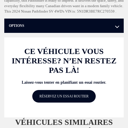
capability, this Pathfinder is ready to impress. It delivers the space, safety, and
everyday flexibility many Canadian drivers want in a modern family vehicle.
This 2024 Nissan Pathfinder SV 4WD's VIN is: 5N1DR3BE7RC270559 .
OPTIONS
CE VÉHICULE VOUS
INTÉRESSE? N’EN RESTEZ
PAS LÀ!
Laissez-vous tenter en planifiant un essai routier.
RÉSERVEZ UN ESSAI ROUTIER
VÉHICULES SIMILAIRES