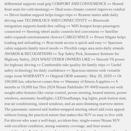
differential supports road grip COMFORT AND CONVENIENCE »» Heated
front seats for cold mornings »» Dual-zone climate control improves comfort
»» Driver lumbar support helps longer trips »» Remote starter adds daily
driving ease TECHNOLOGY AND CONNECTIVITY »» Bluetooth
integration supports hands-free calling »» WiFi hotspot keeps passengers
connected »» Steering wheel audio controls feel convenient »» Satellite
radio expands entertainment choices CARGO SPACE »» Power liftgate helps
loading and unloading »» Rear trunk access is quick and easy »» Spacious
cabin supports family travel needs »» Flexible cargo area suits daily errands
AWARDS & RECOGNITIONS »» Top Safety Pick, Insurance Institute for
Highway Safety, 2024 WHAT OTHER OWNERS LIKE »» Smooth V6 power
for highway driving »» Comfortable ride quality for family trips »» Useful
safety technology for daily confidence »» Spacious interior with versatile
cargo room WARRANTY »» Original OEM warranty: May 28, 2029 »» Or
100,000 km, whichever comes first »» Warranty of fitness A applies »» 6
months or 10,000 km This 2024 Nissan Pathfinder SV 4WD stands out with
sought-after features like cruise control, power steering, heated mirrors, power
windows, automatic headlights, LED headlamps, fog lights, push button start,
rear air conditioning, tinted windows, and an auto-dimming rearview mirror.
The panoramic sunroof and leather-wrapped steering wheel add extra appeal
without losing the practical nature that makes this SUV so easy to live with.
For drivers who want a well-kept, accident-free, single-owner Nissan SUV
with excellent condition, strong warranty coverage, and four-season