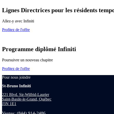
Lignes Directrices pour les résidents temp
Allez-y avec Infiniti
Profitez de l'offre
Programme diplômé Infiniti
Poursuivre un nouveau chapitre
Profitez de l'offre
Pour nous joindre
St-Bruno Infiniti
221 Blvd. Sir-Wilfrid-Laurier
Saint-Basile-le-Grand
,
Québec
J3N 1E1
Ventes:
(844) 914-2486