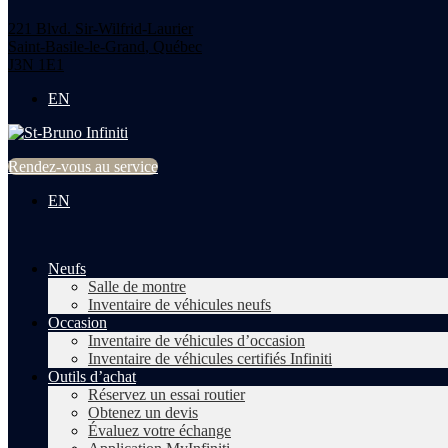
221 Blvd. Sir-Wilfrid-Laurier
Saint-Basile-le-Grand
,
Québec
J3N 1E1
EN
Rendez-vous au service
EN
Neufs
Salle de montre
Inventaire de véhicules neufs
Occasion
Inventaire de véhicules d’occasion
Inventaire de véhicules certifiés Infiniti
Outils d’achat
Réservez un essai routier
Obtenez un devis
Évaluez votre échange