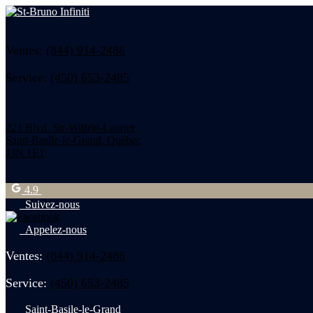
Ventes:
(844) 914-2486
Service:
(450) 653-2485
221 Blvd. Sir-Wilfrid-Laurier
Saint-Basile-le-Grand
,
Québec
J3N 1E1
4.9
Suivez-nous
Appelez-nous
Ventes:
(844) 914-2486
Service:
(450) 653-2485
Saint-Basile-le-Grand