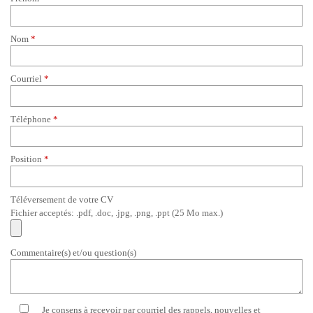
Nom
*
Courriel
*
Téléphone
*
Position
*
Téléversement de votre CV
Fichier acceptés: .pdf, .doc, .jpg, .png, .ppt (25 Mo max.)
Commentaire(s) et/ou question(s)
Je consens à recevoir par courriel des rappels, nouvelles et