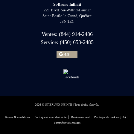
St-Bruno Infiniti
221 Blvd. Sir-Wilfrid-Laurier
Saint-Basile-le-Grand
,
Québec
J3N 1E1
Ventes:
(844) 914-2486
Service:
(450) 653-2485
4.9
2026 © ST-BRUNO INFINITI
| Tous droits réservés.
|
|
|
|
Termes & conditions
Politique et confidentialité
Désabonnement
Politique de cookies (CA)
Paramétrer les cookies