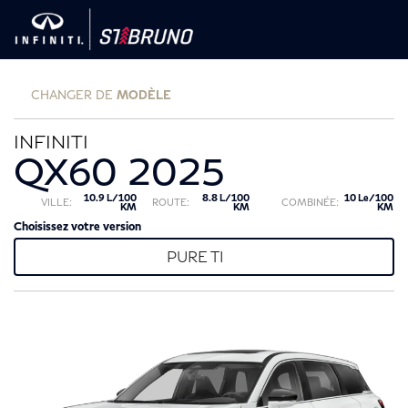
CHANGER DE
MODÈLE
INFINITI
QX60 2025
10.9 L/100
8.8 L/100
10 Le/100
VILLE:
ROUTE:
COMBINÉE:
KM
KM
KM
Choisissez votre version
PURE TI