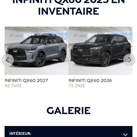
INVENTAIRE
INFINITI QX60 2027
INFINITI QX60 2026
I
82 740
$
73 290
$
73
GALERIE
INTÉRIEUR: