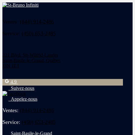
Ventes:
(844) 914-2486
Service:
(450) 653-2485
221 Blvd. Sir-Wilfrid-Laurier
Saint-Basile-le-Grand
,
Québec
J3N 1E1
4.9
Suivez-nous
Appelez-nous
Ventes:
(844) 914-2486
Service:
(450) 653-2485
Saint-Basile-le-Grand