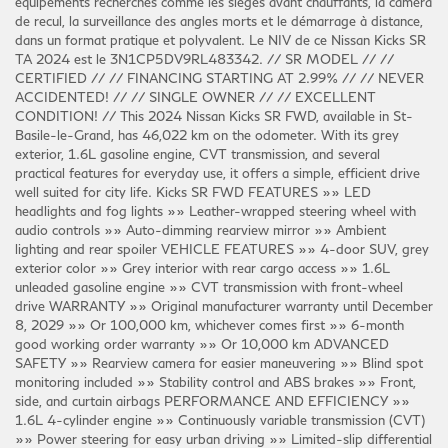
équipements recherchés comme les sièges avant chauffants, la caméra
de recul, la surveillance des angles morts et le démarrage à distance,
dans un format pratique et polyvalent. Le NIV de ce Nissan Kicks SR
TA 2024 est le 3N1CP5DV9RL483342. // SR MODEL // //
CERTIFIED // // FINANCING STARTING AT 2.99% // // NEVER
ACCIDENTED! // // SINGLE OWNER // // EXCELLENT
CONDITION! // This 2024 Nissan Kicks SR FWD, available in St-
Basile-le-Grand, has 46,022 km on the odometer. With its grey
exterior, 1.6L gasoline engine, CVT transmission, and several
practical features for everyday use, it offers a simple, efficient drive
well suited for city life. Kicks SR FWD FEATURES »» LED
headlights and fog lights »» Leather-wrapped steering wheel with
audio controls »» Auto-dimming rearview mirror »» Ambient
lighting and rear spoiler VEHICLE FEATURES »» 4-door SUV, grey
exterior color »» Grey interior with rear cargo access »» 1.6L
unleaded gasoline engine »» CVT transmission with front-wheel
drive WARRANTY »» Original manufacturer warranty until December
8, 2029 »» Or 100,000 km, whichever comes first »» 6-month
good working order warranty »» Or 10,000 km ADVANCED
SAFETY »» Rearview camera for easier maneuvering »» Blind spot
monitoring included »» Stability control and ABS brakes »» Front,
side, and curtain airbags PERFORMANCE AND EFFICIENCY »»
1.6L 4-cylinder engine »» Continuously variable transmission (CVT)
»» Power steering for easy urban driving »» Limited-slip differential