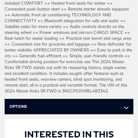
included COMFORT »» Heated front seats for winter »»
Convenient push-button start »» Remote starter already equipped
»» Automatic front air conditioning TECHNOLOGY AND
CONNECTIVITY »» Bluetooth integration for calls and audio »»
Satellite radio for more variety »» Audio controls directly on the
steering wheel »» Power windows and mirrors CARGO SPACE »»
Rear hatch for easier loading »» Practical rear bench and cargo area
»» Convenient size for groceries and luggage »» Rear defroster for
better visibility APPRECIATED BY OWNERS »» Easy to park in the
city »» Generally fuel-efficient »» Simple, user-friendly controls »»
Comfortable driving position for everyday use This 2024 Nissan
Kicks SR FWD stands out with its reassuring history, single owner,
and excellent condition. It includes sought-after features such as
heated front seats, rearview camera, blind spot monitoring, and
remote start, all in a practical and versatile format. The VIN of this
2024 Nissan Kicks SR FWD is 3N1CP5DV9RL483342.
OPTIONS
INTERESTED IN THIS