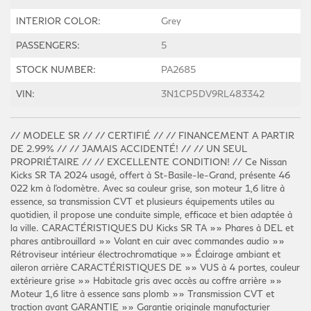
INTERIOR COLOR:
Grey
PASSENGERS:
5
STOCK NUMBER:
PA2685
VIN:
3N1CP5DV9RL483342
// MODELE SR // // CERTIFIÉ // // FINANCEMENT A PARTIR
DE 2.99% // // JAMAIS ACCIDENTÉ! // // UN SEUL
PROPRIÉTAIRE // // EXCELLENTE CONDITION! // Ce Nissan
Kicks SR TA 2024 usagé, offert à St-Basile-le-Grand, présente 46
022 km à l'odomètre. Avec sa couleur grise, son moteur 1,6 litre à
essence, sa transmission CVT et plusieurs équipements utiles au
quotidien, il propose une conduite simple, efficace et bien adaptée à
la ville. CARACTÉRISTIQUES DU Kicks SR TA »» Phares à DEL et
phares antibrouillard »» Volant en cuir avec commandes audio »»
Rétroviseur intérieur électrochromatique »» Éclairage ambiant et
aileron arrière CARACTÉRISTIQUES DE »» VUS à 4 portes, couleur
extérieure grise »» Habitacle gris avec accès au coffre arrière »»
Moteur 1,6 litre à essence sans plomb »» Transmission CVT et
traction avant GARANTIE »» Garantie originale manufacturier