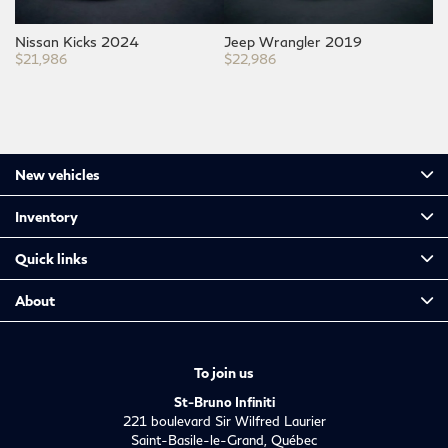
Nissan Kicks 2024
Jeep Wrangler 2019
N
$
21,986
$
22,986
$
New vehicles
Inventory
Quick links
About
To join us
St-Bruno Infiniti
221 boulevard Sir Wilfred Laurier
Saint-Basile-le-Grand
,
Québec