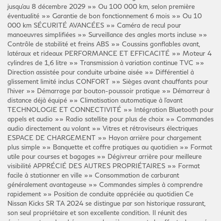
jusqu'au 8 décembre 2029 »» Ou 100 000 km, selon première
éventualité »» Garantie de bon fonctionnement 6 mois »» Ou 10
000 km SÉCURITÉ AVANCÉES »» Caméra de recul pour
manoeuvres simplifiées »» Surveillance des angles morts incluse »»
Contrôle de stabilité et freins ABS »» Coussins gonflables avant,
latéraux et rideaux PERFORMANCE ET EFFICACITÉ »» Moteur 4
cylindres de 1,6 litre »» Transmission à variation continue TVC »»
Direction assistée pour conduite urbaine aisée »» Différentiel à
glissement limité inclus CONFORT »» Sièges avant chauffants pour
l'hiver »» Démarrage par bouton-poussoir pratique »» Démarreur à
distance déjà équipé »» Climatisation automatique à l'avant
TECHNOLOGIE ET CONNECTIVITÉ »» Intégration Bluetooth pour
appels et audio »» Radio satellite pour plus de choix »» Commandes
audio directement au volant »» Vitres et rétroviseurs électriques
ESPACE DE CHARGEMENT »» Hayon arrière pour chargement
plus simple »» Banquette et coffre pratiques au quotidien »» Format
utile pour courses et bagages »» Dégivreur arrière pour meilleure
visibilité APPRÉCIÉ DES AUTRES PROPRIÉTAIRES »» Format
facile à stationner en ville »» Consommation de carburant
généralement avantageuse »» Commandes simples à comprendre
rapidement »» Position de conduite appréciée au quotidien Ce
Nissan Kicks SR TA 2024 se distingue par son historique rassurant,
son seul propriétaire et son excellente condition. Il réunit des