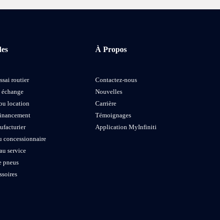
des
À Propos
ssai routier
Contactez-nous
e échange
Nouvelles
ou location
Carrière
financement
Témoignages
ufacturier
Application MyInfiniti
u concessionnaire
au service
 pneus
ssoires