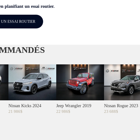
en planifiant un essai routier.
 UN ESSAI ROUTIER
MMANDÉS
Nissan Kicks 2024
Jeep Wrangler 2019
Nissan Rogue 2023
21 986
$
22 986
$
23 688
$