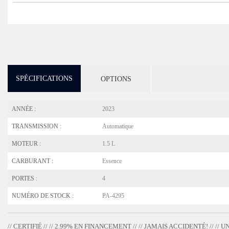
SPÉCIFICATIONS
OPTIONS
ANNÉE :
2023
TRANSMISSION :
Automatique
MOTEUR :
1.5 L
CARBURANT :
Essence
PORTES :
4
NUMÉRO DE STOCK :
PA-4295
// CERTIFIÉ // // 2.99% EN FINANCEMENT // // JAMAIS ACCIDENTÉ! // // 