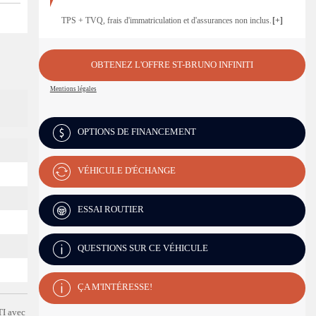
TPS + TVQ, frais d'immatriculation et d'assurances non inclus.
OBTENEZ L'OFFRE ST-BRUNO INFINITI
Mentions légales
OPTIONS DE FINANCEMENT
VÉHICULE D'ÉCHANGE
ESSAI ROUTIER
QUESTIONS SUR CE VÉHICULE
ÇA M'INTÉRESSE!
I avec