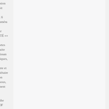
ssion
it
t 6
Caméra
ur
ITÉ »»
rtes
uite
issan
iques,
rre et
iétaire
on
nous,
ement
the
 OF