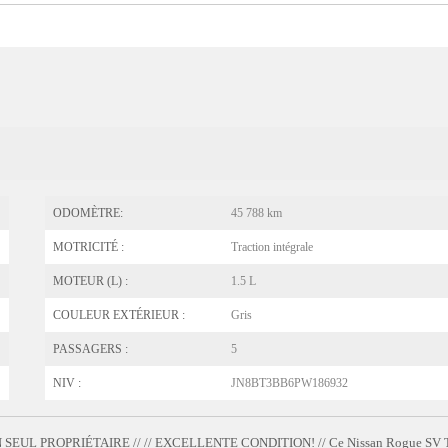
ODOMÈTRE:
45 788 km
MOTRICITÉ :
Traction intégrale
MOTEUR (L) :
1.5 L
COULEUR EXTÉRIEUR :
Gris
PASSAGERS :
5
NIV :
JN8BT3BB6PW186932
UN SEUL PROPRIÉTAIRE // // EXCELLENTE CONDITION! // Ce Nissan Rogue SV T