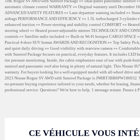
THE Rogue SV AWD with Sunroof Package »» Dual-panel panoramic sunroof »» St
automatic climate control WARRANTY »» Original warranty until December 16,
ADVANCED SAFETY FEATURES »» Lane departure warning included »» Standard 
airbags PERFORMANCE AND EFFICIENCY »» 1.5L turbocharged 3-cylinder engin
enhanced traction »» Power steering and stability control COMFORT »» Heated fr
steering wheel »» Heated power-adjustable mirrors TECHNOLOGY AND CONNECTI
controls »» Satellite radio included »» Built-in Wi-Fi hotspot CARGO SPACE »» 
Practical 4-door SUV format AWARDS AND RECOGNITION »» Top Safety Pick,
and quiet daily driving »» Good visibility with rearview camera »» Comfortab
with Sunroof Package focuses on practical, everyday features. It includes LED h
tire pressure monitoring. Inside, the cabin emphasizes ease of use with push-butt
sunroof and panoramic roof also bring in plenty of natural light. This Nissan SUV
warranty. For buyers looking for a well-equipped model with all-wheel drive and
2023 Nissan Rogue SV AWD with Sunroof Package is JN8BT3BB6PW186932. Why cho
no-pressure buying experience tailored to your needs, whether for leasing, finan
professional service. Questions? We're here to help. 1 message restant. Passez à
CE VÉHICULE VOUS INTÉ