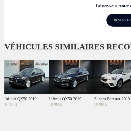
Laissez-vous tenter 
RÉSERVEZ
VÉHICULES SIMILAIRES
RECO
Infiniti QX50 2019
Infiniti QX50 2019
Subaru Forester 2019
18 986
$
18 986
$
18 986
$