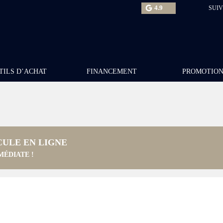
4.9
SUIV
TILS D’ACHAT
FINANCEMENT
PROMOTIO
CULE EN LIGNE
MÉDIATE !