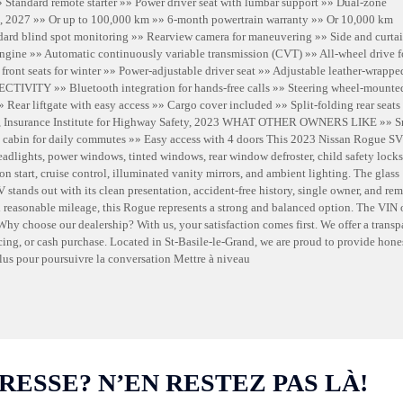
andard remote starter »» Power driver seat with lumbar support »» Dual-zone
 2027 »» Or up to 100,000 km »» 6-month powertrain warranty »» Or 10,000 km
blind spot monitoring »» Rearview camera for maneuvering »» Side and curta
e »» Automatic continuously variable transmission (CVT) »» All-wheel drive f
ont seats for winter »» Power-adjustable driver seat »» Adjustable leather-wrappe
VITY »» Bluetooth integration for hands-free calls »» Steering wheel-mounte
Rear liftgate with easy access »» Cargo cover included »» Split-folding rear seats
 Insurance Institute for Highway Safety, 2023 WHAT OTHER OWNERS LIKE »» 
le cabin for daily commutes »» Easy access with 4 doors This 2023 Nissan Rogue 
eadlights, power windows, tinted windows, rear window defroster, child safety locks
on start, cruise control, illuminated vanity mirrors, and ambient lighting. The glass
 stands out with its clean presentation, accident-free history, single owner, and re
 reasonable mileage, this Rogue represents a strong and balanced option. The VIN o
ose our dealership? With us, your satisfaction comes first. We offer a transpa
cing, or cash purchase. Located in St-Basile-le-Grand, we are proud to provide hone
 Plus pour poursuivre la conversation Mettre à niveau
RESSE? N’EN RESTEZ PAS LÀ!