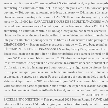
ensemble toit ouvrant 2023 usagé, offert à St-Basile-le-Grand, se présente en gr
automatique à variation continue et un rouage intégral, avec un toit ouvran
ouvrant »» Toit ouvrant panoramique à deux panneaux »» Démarreur à distance d
climatisation automatique deux zones GARANTIE »» Garantie originale jusqu'
mois »» Ou 10 000 km CARACTÉRISTIQUES DE SÉCURITÉ AVANCÉES »» Avertissem
de recul pour manoeuvres »» Coussins gonflables latéraux et rideaux PERFOR
automatique à variation continue »» Rouage intégral pour adhérence accrue »» D
l'hiver »» Siège conducteur à réglage électrique »» Volant gainé de cuir ré
Intégration Bluetooth pour appels mains libres »» Commandes audio pratiques a
CHARGEMENT »» Hayon arrière avec accès pratique »» Couvre-bagage inclus au c
RÉCOMPENSES ET RECONNAISSANCES »» Top Safety Pick, Insurance Instit
douce et silencieuse au quotidien »» Bonne visibilité avec caméra de recul »» Ha
Rogue SV TI avec ensemble toit ouvrant 2023 mise sur des équipements concrets e
les vitres teintées, le dégivreur de vitre arrière, les serrures de sécurité enfant et
d'utilisation avec le démarrage par bouton-poussoir, le régulateur de vitesse, les 
le toit panoramique ajoutent aussi une belle luminosité à bord. Ce VUS Nissan se 
et une garantie encore en vigueur. Pour un acheteur qui veut un modèle bien équ
sérieuse et équilibrée. Le NIV de ce Nissan Rogue SV TI avec ensemble toit 
votre satisfaction passe en premier. Nous offrons une expérience d'achat sans pre
ou l'achat comptant. Situés à St-Basile le Grand, nous sommes fiers d'offrir un 
______________________________________________ // CERTIFIED // // F
EXCELLENT CONDITION! // This pre-owned 2023 Nissan Rogue SV AWD with Sunr
odometer. It features a 1.5L turbo engine, automatic continuously variable tra