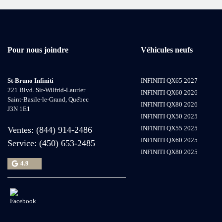
Pour nous joindre
Véhicules neufs
St-Bruno Infiniti
INFINITI QX65 2027
221 Blvd. Sir-Wilfrid-Laurier
INFINITI QX60 2026
Saint-Basile-le-Grand
,
Québec
INFINITI QX80 2026
J3N 1E1
INFINITI QX50 2025
INFINITI QX55 2025
Ventes:
(844) 914-2486
INFINITI QX60 2025
Service:
(450) 653-2485
INFINITI QX80 2025
4.9