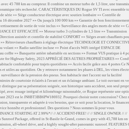
is avec 45 788 km au compteur. Il combine un moteur turbo de 1,5 litre, une transmi
t panoramique très recherché. CARACTÉRISTIQUES DU Rogue SV TI avec ensemble to
e série »» Siège conducteur électrique avec soutien lombaire »» Contrôle de
au 16 décembre 2027 »» Ou jusqu'à 100 000 km »» Garantie de bon fonctionnemen
ent de sortie de voie inclus »» Surveillance des angles morts de série »» 
MANCE ET EFFICACITÉ »» Moteur turbo 3 cylindres de 1,5 litre »» Transmission
irection assistée et contrôle de stabilité CONFORT »» Sièges avant chauffants po
glable »» Rétroviseurs chauffants à réglage électrique TECHNOLOGIE ET CONNECTIV
u volant »» Radio satellite incluse »» Point d'accès WiFi intégré ESPACE DE
offre »» Banquette arrière rabattable en sections »» Format VUS pratique à 4 po
ute for Highway Safety, 2023 APPRÉCIÉ DES AUTRES PROPRIÉTAIRES »» Cond
bitacle confortable pour trajets quotidiens »» Accès facile grâce aux 4 portes Ce N
t utiles au quotidien. On y retrouve notamment les phares à DEL, les vitres électr
 la surveillance de la pression des pneus. Son habitacle met l'accent sur la facilité
miroirs de courtoisie éclairés à l'avant et un éclairage ambiant. Le toit ouvrant en ve
distingue par sa présentation soignée, son historique sans accident, son seul propr
ipé, avec rouage intégral et kilométrage raisonnable, ce Rogue représente une opti
ouvrant 2023 est le JN8BT3BB6PW186932. Pourquoi choisir notre concession? Chez 
ssion, transparente et adaptée à vos besoins, que ce soit pour la location, le financ
service honnête et professionnel. Des questions ? Nous sommes là pour vous.
INANCE STARTING AT 2.99%*// // ACCIDENT-FREE! // // SINGLE OWNER // //
oof Package, offered in St-Basile-le-Grand, comes in grey with 45,788 km on 
nsmission, all-wheel drive, and a highly sought-after panoramic sunroof. FEATURES