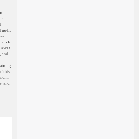
in
or
d
d audio
 »»
Smooth
SV AWD
, and
maining
f this
rent,
st and