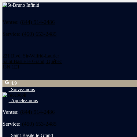
Ventes:
(844) 914-2486
Service:
(450) 653-2485
221 Blvd. Sir-Wilfrid-Laurier
Saint-Basile-le-Grand
,
Québec
J3N 1E1
4.9
Suivez-nous
Appelez-nous
Ventes:
(844) 914-2486
Service:
(450) 653-2485
Saint-Basile-le-Grand