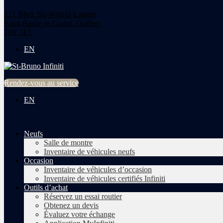
221 Blvd. Sir-Wilfrid-Laurier
Saint-Basile-le-Grand
,
Québec
J3N 1E1
EN
Rendez-vous au service
EN
Neufs
Salle de montre
Inventaire de véhicules neufs
Occasion
Inventaire de véhicules d’occasion
Inventaire de véhicules certifiés Infiniti
Outils d’achat
Réservez un essai routier
Obtenez un devis
Évaluez votre échange