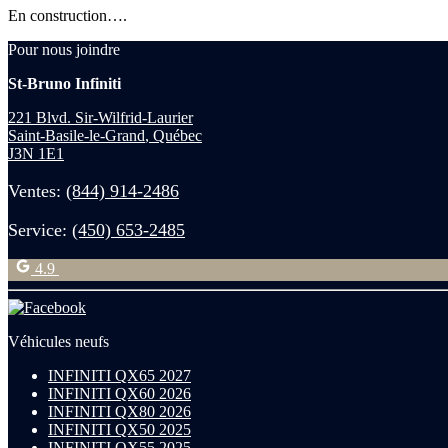
En construction….
Pour nous joindre
St-Bruno Infiniti
221 Blvd. Sir-Wilfrid-Laurier
Saint-Basile-le-Grand
,
Québec
J3N 1E1
Ventes:
(844) 914-2486
Service:
(450) 653-2485
4.9
Véhicules neufs
INFINITI QX65 2027
INFINITI QX60 2026
INFINITI QX80 2026
INFINITI QX50 2025
INFINITI QX55 2025