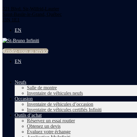
221 Blvd. Sir-Wilfrid-Laurier
Saint-Basile-le-Grand
,
Québec
J3N 1E1
EN
Rendez-vous au service
EN
Neufs
Salle de montre
Inventaire de véhicules neufs
Occasion
Inventaire de véhicules d’occasion
Inventaire de véhicules certifiés Infiniti
Outils d’achat
Réservez un essai routier
Obtenez un devis
Évaluez votre échange