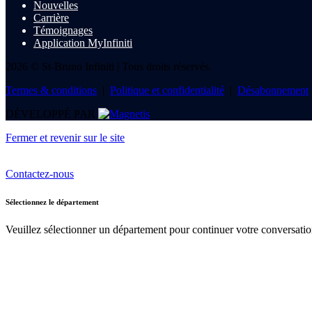
Nouvelles
Carrière
Témoignages
Application MyInfiniti
2026 © St-Bruno Infiniti
| Tous droits réservés.
Termes & conditions
|
Politique et confidentialité
|
Désabonnement
DÉVELOPPÉ PAR
Fermer et revenir sur le site
Contactez-nous
Sélectionnez le département
Veuillez sélectionner un département pour continuer votre conversatio