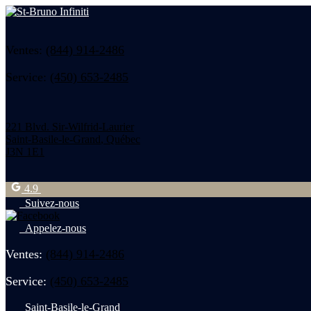
Ventes:
(844) 914-2486
Service:
(450) 653-2485
221 Blvd. Sir-Wilfrid-Laurier
Saint-Basile-le-Grand
,
Québec
J3N 1E1
4.9
Suivez-nous
Appelez-nous
Ventes:
(844) 914-2486
Service:
(450) 653-2485
Saint-Basile-le-Grand