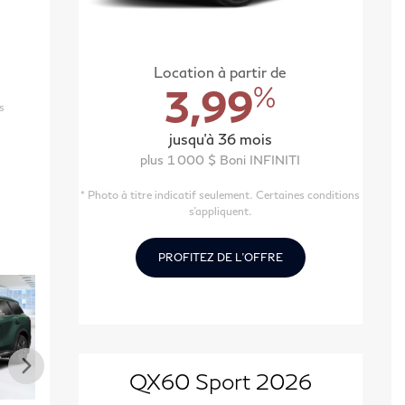
Location à partir de
%
3,99
s
jusqu'à 36 mois
plus 1 000 $ Boni INFINITI
* Photo à titre indicatif seulement. Certaines conditions
s'appliquent.
PROFITEZ DE L'OFFRE
QX60 Sport 2026