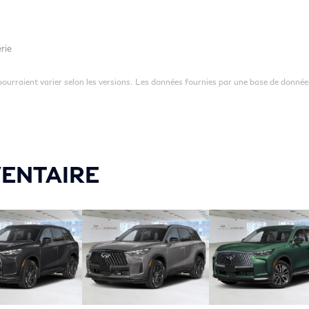
rie
 pourraient varier selon les versions. Les données fournies par une base de donnée
VENTAIRE