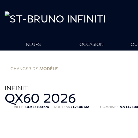
NEUFS
OCCASION
OU
CHANGER DE
MODÈLE
INFINITI
QX60 2026
VILLE:
10.9 L/100 KM
ROUTE:
8.7 L/100 KM
COMBINÉE:
9.9 Le/10