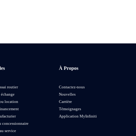
des
À Propos
ssai routier
Contactez-nous
e échange
Nouvelles
ou location
Carrière
financement
Témoignages
ufacturier
Application MyInfiniti
u concessionnaire
au service