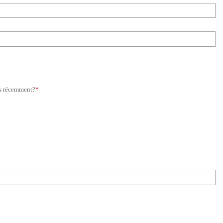
rs récemment?
*