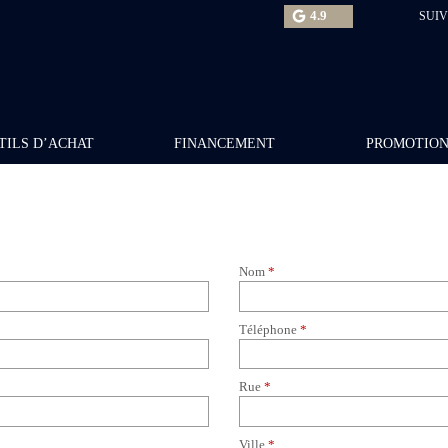
4.9
SUIV
TILS D’ACHAT
FINANCEMENT
PROMOTIO
Nom
*
Téléphone
*
Rue
*
Ville
*