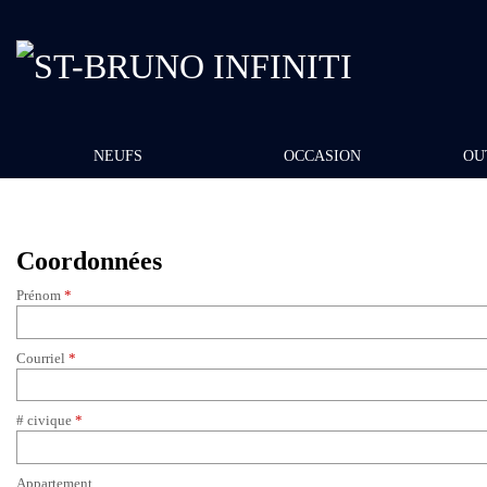
NEUFS
OCCASION
OU
Coordonnées
Prénom
*
Courriel
*
# civique
*
Appartement