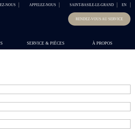
EZ-NOUS
APPELEZ-NOUS
SAINT-BASILE-LE-GRAND
EN
RENDEZ-VOUS AU SERVICE
NS
SERVICE & PIÈCES
À PROPOS