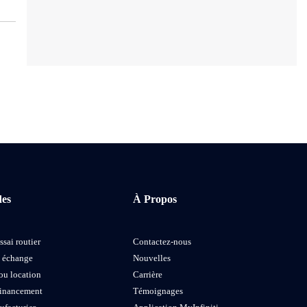
des
À Propos
ssai routier
Contactez-nous
e échange
Nouvelles
ou location
Carrière
financement
Témoignages