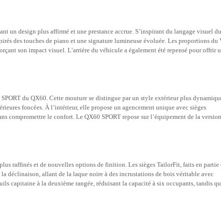
ant un design plus affirmé et une prestance accrue. S’inspirant du langage visuel d
spirés des touches de piano et une signature lumineuse évoluée. Les proportions d
forçant son impact visuel. L’arrière du véhicule a également été repensé pour offrir 
ion SPORT du QX60. Cette mouture se distingue par un style extérieur plus dynamiqu
térieures foncées. À l’intérieur, elle propose un agencement unique avec sièges
 sans compromettre le confort. Le QX60 SPORT repose sur l’équipement de la versio
s raffinés et de nouvelles options de finition. Les sièges TailorFit, faits en partie
 la déclinaison, allant de la laque noire à des incrustations de bois véritable avec
s capitaine à la deuxième rangée, réduisant la capacité à six occupants, tandis q