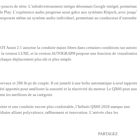
ouces de série. L’infodivertissement intègre désormais Google intégré, permettan
le Play. L’expérience audio progresse aussi grâce aux systèmes Klipsch, avec jusqu
 proposent même un système audio individuel, permettant au conducteur d’entendre
T Assist 2.1 autorise la conduite mains libres dans certaines conditions sur autoro
r de la version LUXE, et la version AUTOGRAPH propose une fonction de visualisatio
e chaque déplacement plus sûr et plus simple.
hevaux et 286 lb-pi de couple. Il est jumelé à une boîte automatique à neuf rapports
été apportés pour améliorer la sonorité et la réactivité du moteur. Le QX60 peut aus
mi les meilleurs de sa catégorie.
ointe et une conduite encore plus confortable, l’Infiniti QX60 2026 marque une
iaire alliant polyvalence, raffinement et innovation. L’arrivée chez les
PARTAGEZ