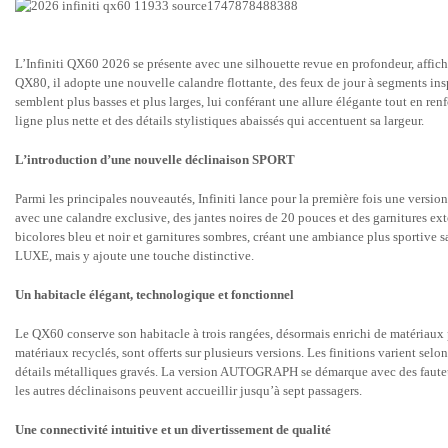
L’Infiniti QX60 2026 se présente avec une silhouette revue en profondeur, affich
QX80, il adopte une nouvelle calandre flottante, des feux de jour à segments in
semblent plus basses et plus larges, lui conférant une allure élégante tout en ren
ligne plus nette et des détails stylistiques abaissés qui accentuent sa largeur.
L’introduction d’une nouvelle déclinaison SPORT
Parmi les principales nouveautés, Infiniti lance pour la première fois une vers
avec une calandre exclusive, des jantes noires de 20 pouces et des garnitures ex
bicolores bleu et noir et garnitures sombres, créant une ambiance plus sportive
LUXE, mais y ajoute une touche distinctive.
Un habitacle élégant, technologique et fonctionnel
Le QX60 conserve son habitacle à trois rangées, désormais enrichi de matériaux plu
matériaux recyclés, sont offerts sur plusieurs versions. Les finitions varient selon
détails métalliques gravés. La version AUTOGRAPH se démarque avec des fauteuil
les autres déclinaisons peuvent accueillir jusqu’à sept passagers.
Une connectivité intuitive et un divertissement de qualité