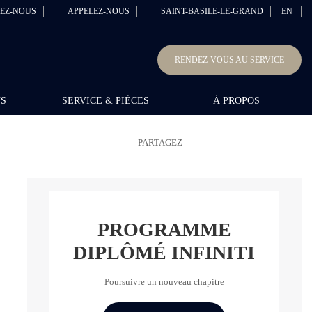
EZ-NOUS
APPELEZ-NOUS
SAINT-BASILE-LE-GRAND
EN
RENDEZ-VOUS AU SERVICE
NS
SERVICE & PIÈCES
À PROPOS
PARTAGEZ
PROGRAMME
DIPLÔMÉ INFINITI
Poursuivre un nouveau chapitre