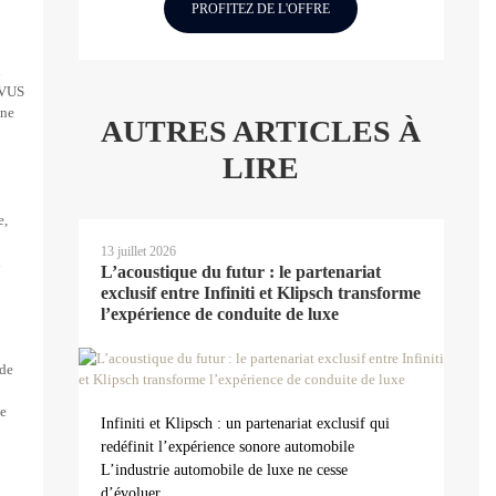
PROFITEZ DE L'OFFRE
u
u VUS
une
AUTRES ARTICLES À
LIRE
e,
13 juillet 2026
n
L’acoustique du futur : le partenariat
exclusif entre Infiniti et Klipsch transforme
l’expérience de conduite de luxe
 de
ue
Infiniti et Klipsch : un partenariat exclusif qui
redéfinit l’expérience sonore automobile
L’industrie automobile de luxe ne cesse
d’évoluer....