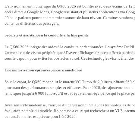
L’environnement numérique du QX60 2026 est bonifié avec deux écrans de 12,3 p
accès direct à Google Maps, Google Assistant et plusieurs applications via Goog
20 haut-parleurs pour une immersion sonore de haut niveau. Certaines versions
contenus différents des passagers.
Sécurité et assistance à la conduite à la fine pointe
Le QX60 2026 intègre des aides à la conduite perfectionnées. Le système ProPILO
Un moniteur de vision périphérique 3D avec affichages fixes est offert à parti
sous le capot » pour éviter les obstacles au sol. Ces technologies visent à rendr
Une motorisation éprouvée, encore améliorée
Sous le capot, le QX60 reconduit le moteur VC-Turbo de 2,0 litres, offrant 268 c
procurant des performances souples et efficaces. Pour 2026, des ajustements ont 
remorquer jusqu’à 6 000 lb lorsqu’il est adéquatement équipé, ce qui le place par
Avec son style modernisé, l’arrivée d’une version SPORT, des technologies de p
évolution notable du modèle. Il s’adresse à ceux qui recherchent un VUS interméd
concessionnaires est prévue pour l’été 2025.