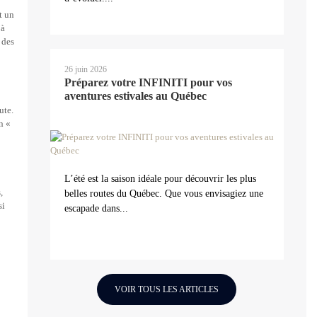
t un
’à
 des
26 juin 2026
Préparez votre INFINITI pour vos
aventures estivales au Québec
ute.
n «
L’été est la saison idéale pour découvrir les plus
,
belles routes du Québec. Que vous envisagiez une
si
escapade dans...
VOIR TOUS LES ARTICLES