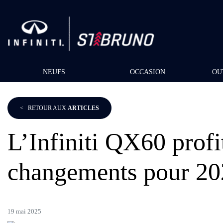
NEUFS
OCCASION
OU
<
RETOUR AUX
ARTICLES
L’Infiniti QX60 profi
changements pour 20
19 mai 2025