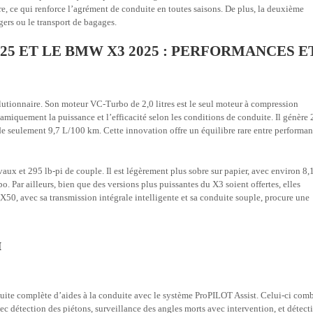
rière, ce qui renforce l’agrément de conduite en toutes saisons. De plus, la deuxième
gers ou le transport de bagages.
25 ET LE BMW X3 2025 : PERFORMANCES E
utionnaire. Son moteur VC-Turbo de 2,0 litres est le seul moteur à compression
miquement la puissance et l’efficacité selon les conditions de conduite. Il génère
 seulement 9,7 L/100 km. Cette innovation offre un équilibre rare entre performa
 et 295 lb-pi de couple. Il est légèrement plus sobre sur papier, avec environ 8,
. Par ailleurs, bien que des versions plus puissantes du X3 soient offertes, elles
50, avec sa transmission intégrale intelligente et sa conduite souple, procure une
I
uite complète d’aides à la conduite avec le système ProPILOT Assist. Celui-ci com
vec détection des piétons, surveillance des angles morts avec intervention, et détect