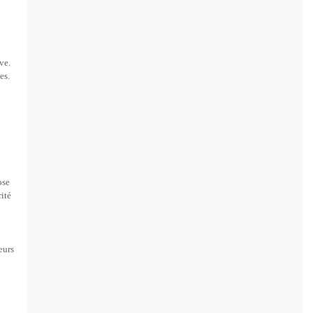
ve.
es.
ose
ité
eurs