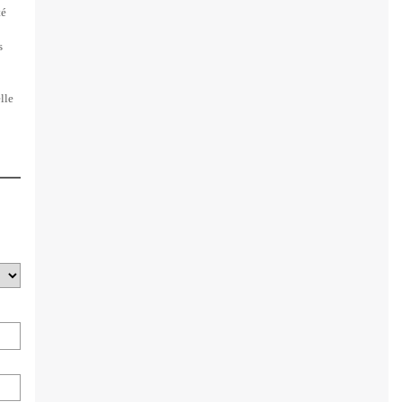
té
s
lle