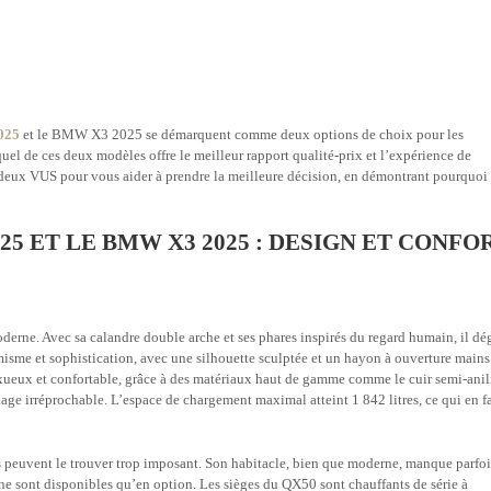
025
et le BMW X3 2025 se démarquent comme deux options de choix pour les
uel de ces deux modèles offre le meilleur rapport qualité-prix et l’expérience de
 deux VUS pour vous aider à prendre la meilleure décision, en démontrant pourquoi
25 ET LE BMW X3 2025 : DESIGN ET CONFO
derne. Avec sa calandre double arche et ses phares inspirés du regard humain, il d
misme et sophistication, avec une silhouette sculptée et un hayon à ouverture mains
luxueux et confortable, grâce à des matériaux haut de gamme comme le cuir semi-anil
age irréprochable. L’espace de chargement maximal atteint 1 842 litres, ce qui en fa
peuvent le trouver trop imposant. Son habitacle, bien que moderne, manque parfoi
ne sont disponibles qu’en option. Les sièges du QX50 sont chauffants de série à