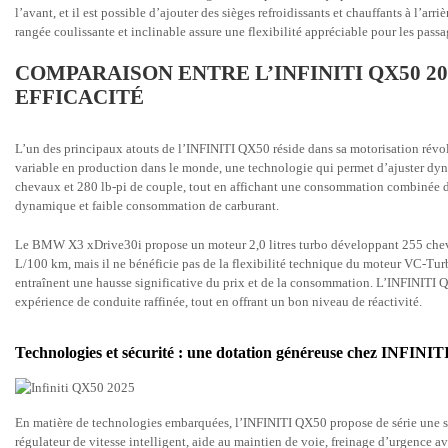
l’avant, et il est possible d’ajouter des sièges refroidissants et chauffants à l’ar
rangée coulissante et inclinable assure une flexibilité appréciable pour les passa
COMPARAISON ENTRE L’INFINITI QX50 20
EFFICACITÉ
L’un des principaux atouts de l’INFINITI QX50 réside dans sa motorisation révol
variable en production dans le monde, une technologie qui permet d’ajuster dyna
chevaux et 280 lb-pi de couple, tout en affichant une consommation combinée de
dynamique et faible consommation de carburant.
Le BMW X3 xDrive30i propose un moteur 2,0 litres turbo développant 255 chevaux
L/100 km, mais il ne bénéficie pas de la flexibilité technique du moteur VC-Turbo
entraînent une hausse significative du prix et de la consommation. L’INFINITI QX
expérience de conduite raffinée, tout en offrant un bon niveau de réactivité.
Technologies et sécurité : une dotation généreuse chez INFINIT
En matière de technologies embarquées, l’INFINITI QX50 propose de série une s
régulateur de vitesse intelligent, aide au maintien de voie, freinage d’urgence a