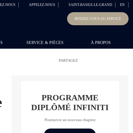
EZ-NOUS
APPELEZ-NOUS
SAINT-BASILE-LE-GRAND
EN
RENDEZ-VOUS AU SERVICE
NS
SERVICE & PIÈCES
À PROPOS
PARTAGEZ
PROGRAMME
e
DIPLÔMÉ INFINITI
Poursuivre un nouveau chapitre