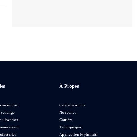
des
À Propos
ssai routier
Contactez-nous
e échange
Nouvelles
ou location
Carrière
financement
Témoignages
ufacturier
Application MyInfiniti