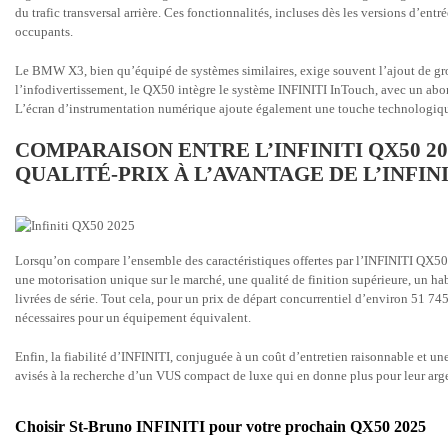
du trafic transversal arrière. Ces fonctionnalités, incluses dès les versions d’ent
occupants.
Le BMW X3, bien qu’équipé de systèmes similaires, exige souvent l’ajout de gro
l’infodivertissement, le QX50 intègre le système INFINITI InTouch, avec un abonn
L’écran d’instrumentation numérique ajoute également une touche technologique
COMPARAISON ENTRE L’INFINITI QX50 20
QUALITÉ-PRIX À L’AVANTAGE DE L’INFINI
Lorsqu’on compare l’ensemble des caractéristiques offertes par l’INFINITI QX
une motorisation unique sur le marché, une qualité de finition supérieure, un ha
livrées de série. Tout cela, pour un prix de départ concurrentiel d’environ 51 74
nécessaires pour un équipement équivalent.
Enfin, la fiabilité d’INFINITI, conjuguée à un coût d’entretien raisonnable et un
avisés à la recherche d’un VUS compact de luxe qui en donne plus pour leur arg
Choisir St‑Bruno INFINITI pour votre prochain QX50 2025