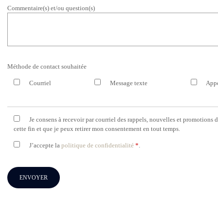
Commentaire(s) et/ou question(s)
Méthode de contact souhaitée
Courriel
Message texte
Appe
Je consens à recevoir par courriel des rappels, nouvelles et promotions
cette fin et que je peux retirer mon consentement en tout temps.
J’accepte la
politique de confidentialité
*
.